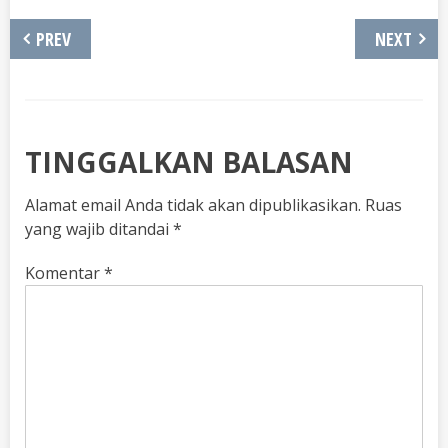
PREV
NEXT
TINGGALKAN BALASAN
Alamat email Anda tidak akan dipublikasikan.
Ruas
yang wajib ditandai
*
Komentar
*