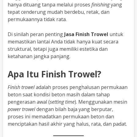
hanya dituang tanpa melalui proses
finishing
yang
tepat cenderung mudah berdebu, retak, dan
permukaannya tidak rata.
Di sinilah peran penting
Jasa Finish Trowel
untuk
memastikan lantai Anda tidak hanya kuat secara
struktural, tetapi juga memiliki estetika dan
ketahanan jangka panjang.
Apa Itu Finish Trowel?
Finish trowel
adalah proses penghalusan permukaan
beton saat kondisi beton masih dalam tahap
pengerasan awal (
setting time
). Menggunakan mesin
power trowel
dengan bilah baja yang berputar,
proses ini memadatkan permukaan beton dan
menciptakan hasil akhir yang halus, rata, dan padat.