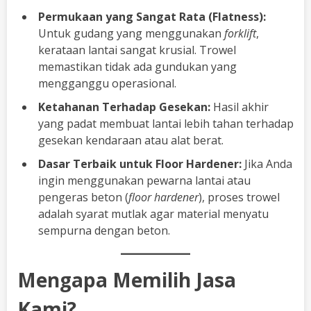
Permukaan yang Sangat Rata (Flatness):
Untuk gudang yang menggunakan
forklift
,
kerataan lantai sangat krusial. Trowel
memastikan tidak ada gundukan yang
mengganggu operasional.
Ketahanan Terhadap Gesekan:
Hasil akhir
yang padat membuat lantai lebih tahan terhadap
gesekan kendaraan atau alat berat.
Dasar Terbaik untuk Floor Hardener:
Jika Anda
ingin menggunakan pewarna lantai atau
pengeras beton (
floor hardener
), proses trowel
adalah syarat mutlak agar material menyatu
sempurna dengan beton.
Mengapa Memilih Jasa
Kami?