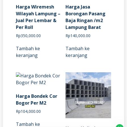
Harga Wiremesh
Harga Jasa
Wilayah Lampung –
Borongan Pasang
Jual Per Lembar &
Baja Ringan /m2
Per Roll
Lampung Barat
Rp
350,000.00
Rp
140,000.00
Tambah ke
Tambah ke
keranjang
keranjang
Harga Bondek Cor
Bogor Per M2
Rp
104,000.00
Tambah ke