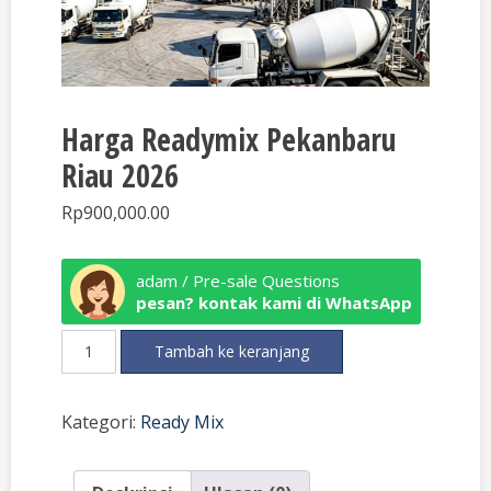
Harga Readymix Pekanbaru
Riau 2026
Rp
900,000.00
adam / Pre-sale Questions
pesan? kontak kami di WhatsApp
Kuantitas
Tambah ke keranjang
Harga
Readymix
Pekanbaru
Kategori:
Ready Mix
Riau
2026