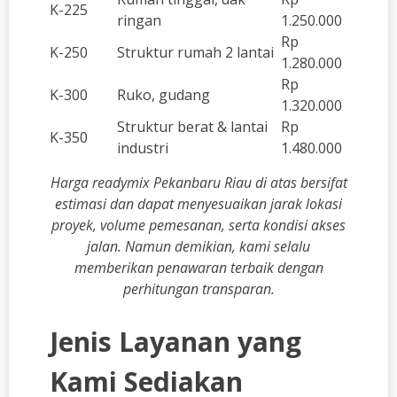
K-225
ringan
1.250.000
Rp
K-250
Struktur rumah 2 lantai
1.280.000
Rp
K-300
Ruko, gudang
1.320.000
Struktur berat & lantai
Rp
K-350
industri
1.480.000
Harga readymix Pekanbaru Riau di atas bersifat
estimasi dan dapat menyesuaikan jarak lokasi
proyek, volume pemesanan, serta kondisi akses
jalan. Namun demikian, kami selalu
memberikan penawaran terbaik dengan
perhitungan transparan.
Jenis Layanan yang
Kami Sediakan