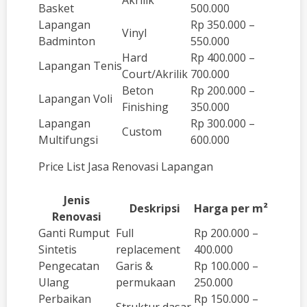
Akrilik
Basket
500.000
Lapangan
Rp 350.000 –
Vinyl
Badminton
550.000
Hard
Rp 400.000 –
Lapangan Tenis
Court/Akrilik
700.000
Beton
Rp 200.000 –
Lapangan Voli
Finishing
350.000
Lapangan
Rp 300.000 –
Custom
Multifungsi
600.000
Price List Jasa Renovasi Lapangan
Jenis
Deskripsi
Harga per m²
Renovasi
Ganti Rumput
Full
Rp 200.000 –
Sintetis
replacement
400.000
Pengecatan
Garis &
Rp 100.000 –
Ulang
permukaan
250.000
Perbaikan
Rp 150.000 –