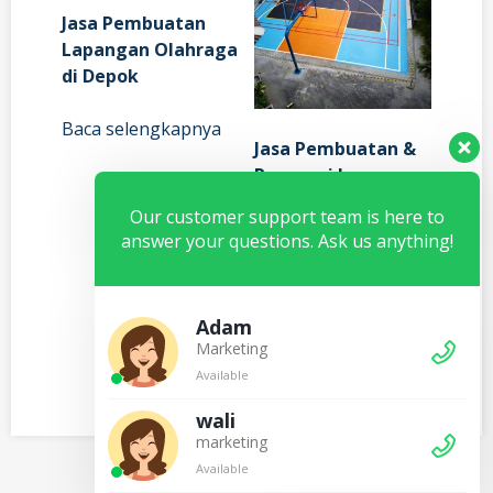
Jasa Pembuatan
Lapangan Olahraga
di Depok
Baca selengkapnya
Jasa Pembuatan &
Renovasi lapangan
Olahraga
Our customer support team is here to
tangerang
answer your questions. Ask us anything!
Rp
250,000.00
Tambah ke
Adam
keranjang
Marketing
Available
wali
marketing
Available