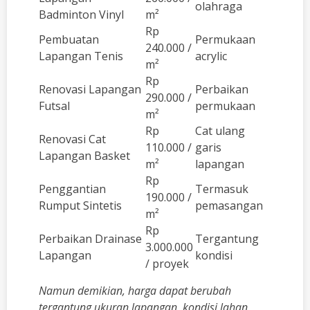
olahraga
Badminton Vinyl
m²
Rp
Pembuatan
Permukaan
240.000 /
Lapangan Tenis
acrylic
m²
Rp
Renovasi Lapangan
Perbaikan
290.000 /
Futsal
permukaan
m²
Rp
Cat ulang
Renovasi Cat
110.000 /
garis
Lapangan Basket
m²
lapangan
Rp
Penggantian
Termasuk
190.000 /
Rumput Sintetis
pemasangan
m²
Rp
Perbaikan Drainase
Tergantung
3.000.000
Lapangan
kondisi
/ proyek
Namun demikian, harga dapat berubah
tergantung ukuran lapangan, kondisi lahan,