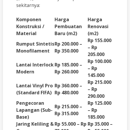
sekitarnya:
Komponen
Harga
Harga
Konstruksi /
Pembuatan
Renovasi
Material
Baru (m2)
(m2)
Rp 155.000
Rumput Sintetis
Rp 200.000 –
– Rp
Monofilament
Rp 350.000
205.000
Rp 100.000
Lantai Interlock
Rp 185.000 –
– Rp
Modern
Rp 260.000
145.000
Rp 215.000
Lantai Vinyl Pro
Rp 360.000 –
– Rp
(Standard FIFA)
Rp 480.000
290.000
Pengecoran
Rp 125.000
Rp 215.000 –
Lapangan (Sub-
– Rp
Rp 315.000
Base)
185.000
Jaring Keliling &
Rp 55.000 – Rp
Rp 35.000 –