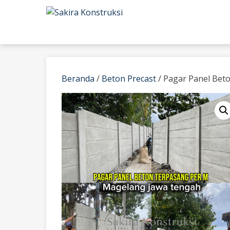
Skip
to
content
Beranda
/
Beton Precast
/ Pagar Panel Bet